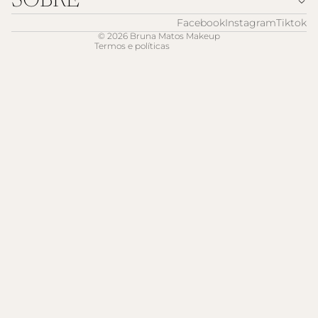
SOBRE
Aviso legal
Informações de contacto
Facebook
Instagram
Tiktok
© 2026
Bruna Matos Makeup
Termos e políticas